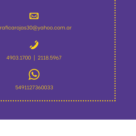
raficarojas30@yahoo.com.ar
4903.1700
2118.5967
|
5491127360033